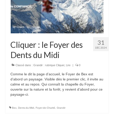
Autres Enseignements
Retraites
Anciens enseignements Théodule
31
Prier
Cliquer : le Foyer des
Partagez une prière
DÉC 2024
Dents du Midi
Partagez votre prière
Classé dans :
Grandir : rubrique Cliquer
,
Lire
|
0
Célébrer
Lieux et Dates
Comme le dit la page d’accueil, le Foyer de Bex est
d’abord un paysage. Visible dès le premier clic, il invite au
Prochaines Messes
calme et au repos. Qui connaît la chapelle du Foyer,
ouverte sur la nature et la forêt, y revient d’abord pour ce
paysage-ci.
Bex
,
Dents-du-Midi
,
Foyer-de-Charité
,
Grandir