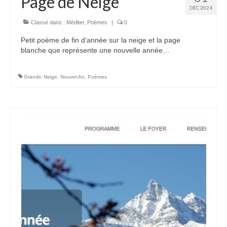
Page de Neige
DÉC 2024
Voir
Classé dans :
Méditer
,
Poèmes
|
0
Films, Vidéos, Selfies
Petit poème de fin d’année sur la neige et la page
Selfies de Mariages
blanche que représente une nouvelle année…
Mon témoignage
Grandir
,
Neige
,
Nouvel-An
,
Poèmes
EdenCinéma
SpiNéma
Vidéos Bibliques
Autres Vidéos
Apprendre
Conférences, Retraites
Enseignements ALTIUS
Enseignements CCRFE-ABC