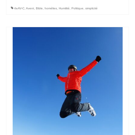
4eAV-C
,
Avent
,
Bible
,
homélies
,
Humilité
,
Politique
,
simplicité