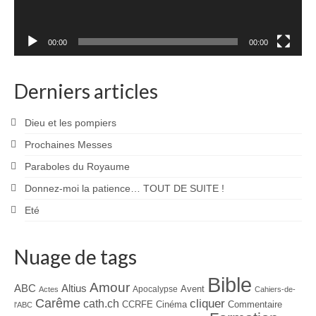
00:00
00:00
Derniers articles
Dieu et les pompiers
Prochaines Messes
Paraboles du Royaume
Donnez-moi la patience… TOUT DE SUITE !
Eté
Nuage de tags
Bible
Amour
ABC
Altius
Avent
Apocalypse
Actes
Cahiers-de-
Carême
cliquer
cath.ch
CCRFE
Cinéma
Commentaire
l'ABC