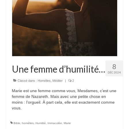
8
Une femme d’humilité…
DÉC 2024
Classé dans :
Homélies
,
Méditer
|
2
Marie est une femme comme vous, Mesdames, c’est une
femme de Nazareth. Mais avec une petite chose en
moins : l’orgueil. À part cela, elle est exactement comme
vous.
Bible
,
homélies
,
Humilité
,
Immaculée
,
Marie