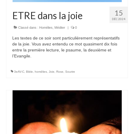
15
ETRE dans la joie
DÉC 2024
Classé dans :
Homélies
,
Méditer
|
0
Les textes de ce soir sont particulièrement représentatifs
de la joie. Vous avez entendu ce mot quasiment dix fois
entre la première lecture, le psaume, la deuxième et
l’Evangile.
3eAV-C
,
Bible
,
homélies
,
Joie
,
Rose
,
Sourire