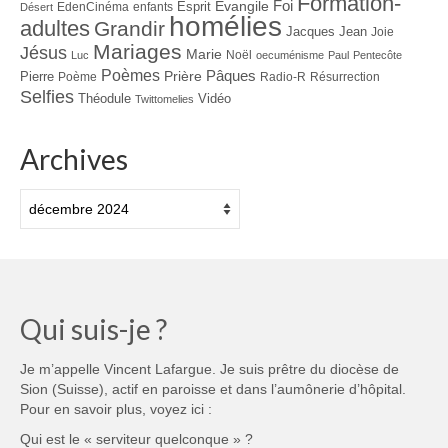
Formation-
Evangile
Foi
Esprit
EdenCinéma
enfants
Désert
homélies
adultes
Grandir
Jacques
Jean
Joie
Mariages
Jésus
Marie
Noël
Luc
oecuménisme
Paul
Pentecôte
Poèmes
Prière
Pâques
Pierre
Poème
Radio-R
Résurrection
Selfies
Théodule
Vidéo
Twittomelies
Archives
Archives
Qui suis-je ?
Je m’appelle Vincent Lafargue. Je suis prêtre du diocèse de
Sion (Suisse), actif en paroisse et dans l’aumônerie d’hôpital.
Pour en savoir plus, voyez ici :
Qui est le « serviteur quelconque » ?