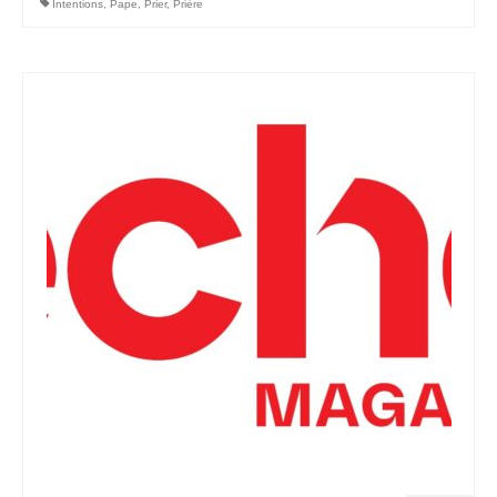
Intentions
,
Pape
,
Prier
,
Prière