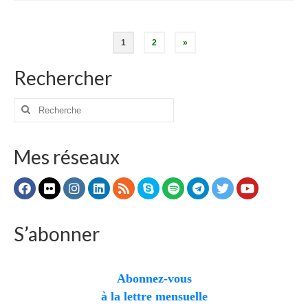
Pagination
1
2
»
des
Rechercher
publications
Rechercher
:
Mes réseaux
S’abonner
Abonnez-vous
à la lettre mensuelle