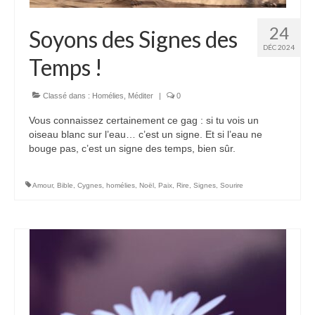
24
Soyons des Signes des
DÉC 2024
Temps !
Classé dans :
Homélies
,
Méditer
|
0
Vous connaissez certainement ce gag : si tu vois un
oiseau blanc sur l’eau… c’est un signe. Et si l’eau ne
bouge pas, c’est un signe des temps, bien sûr.
Amour
,
Bible
,
Cygnes
,
homélies
,
Noël
,
Paix
,
Rire
,
Signes
,
Sourire