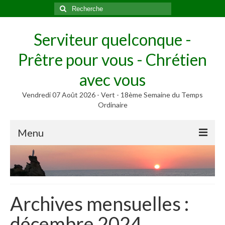
Rechercher
:
Serviteur quelconque -
Prêtre pour vous - Chrétien
avec vous
Vendredi 07 Août 2026 - Vert - 18ème Semaine du Temps
Ordinaire
Menu
Méditer
Homélies, Poèmes
Poèmes
Archives mensuelles :
Homélies
décembre 2024