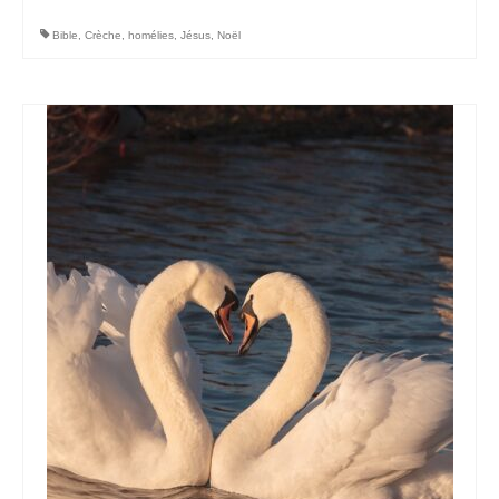
Bible
,
Crèche
,
homélies
,
Jésus
,
Noël